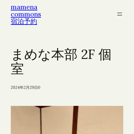
内
mamena
commons
容
宿泊予約
を
ス
キ
まめな本部 2F 個
ッ
プ
室
2024年2月29日
0